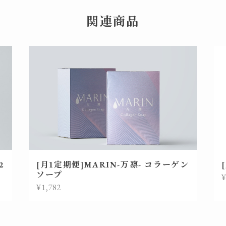
関連商品
2
[月1定期便]MARIN-万凛- コラーゲン
ソープ
¥
¥1,782