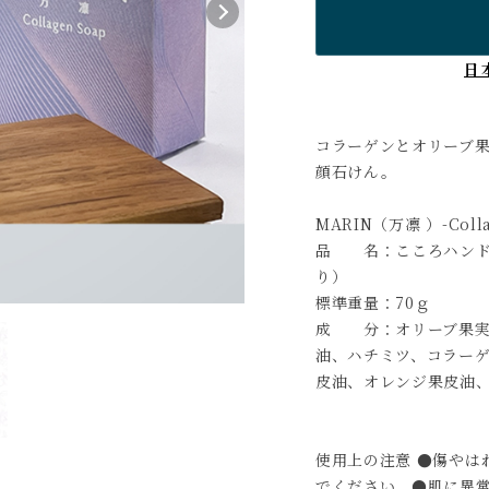
日
コラーゲンとオリーブ
顔石けん。
MARIN（万凛 ）-Colla
品 名：こころハンドメ
り）
標準重量：70ｇ
成 分：オリーブ果実
油、ハチミツ、コラーゲ
皮油、オレンジ果皮油
使用上の注意 ●傷やは
でください。●肌に異