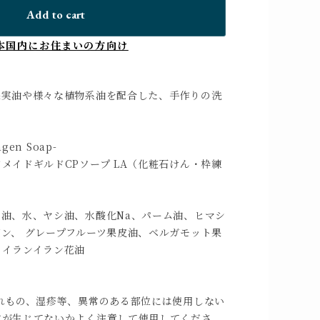
Add to cart
本国内にお住まいの方向け
果実油や様々な植物系油を配合した、手作りの洗
gen Soap-
イドギルドCPソープ LA（化粧石けん・枠練
油、水、ヤシ油、水酸化Na、パーム油、ヒマシ
ン、 グレープフルーツ果皮油、ベルガモット果
、イランイラン花油
れもの、湿疹等、異常のある部位には使用しない
常が生じてないかよく注意して使用してくださ