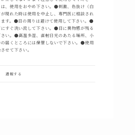
きは、使用をおやめ下さい。●刺激、色抜け（白
常が現れた時は使用を中止し、専門医に相談され
します。●目の周りは避けて使用して下さい。●
ずにすぐ洗い流して下さい。●目に異物感が残る
下さい。●高温多湿、直射日光のあたる場所、小
手の届くところには保管しないで下さい。●使用
燥させて下さい。
通報する